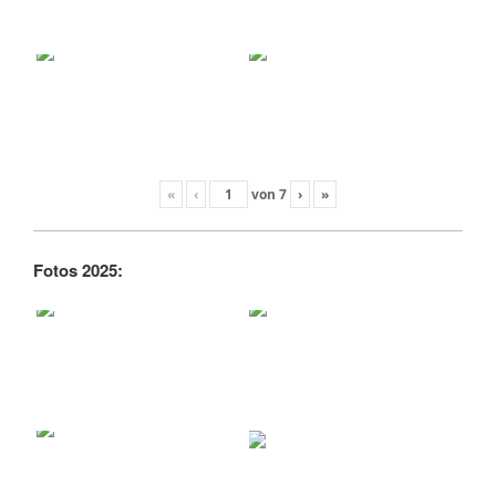
«
‹
von
7
›
»
Fotos 2025: