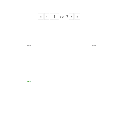
«
‹
von
7
›
»