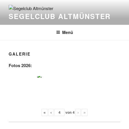
Zum
Inhalt
SEGELCLUB ALTMÜNSTER
springen
Menü
GALERIE
Fotos 2026:
«
‹
von
4
›
»