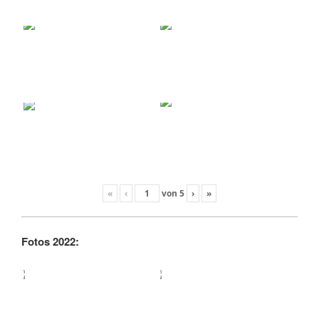
«
‹
von
5
›
»
Fotos 2022: