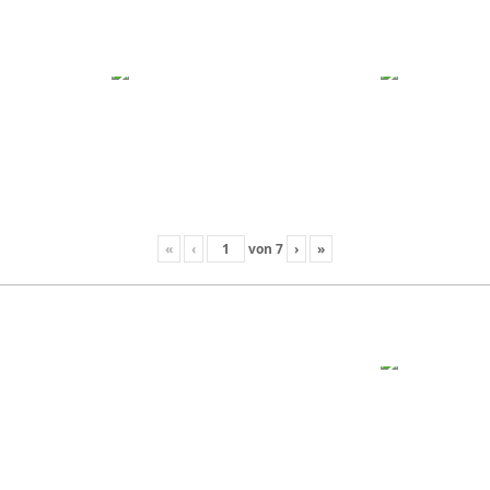
«
‹
von
7
›
»