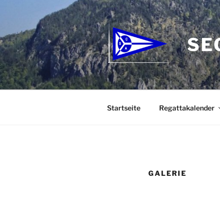
Zum
Inhalt
springen
SE
Startseite
Regattakalender
GALERIE