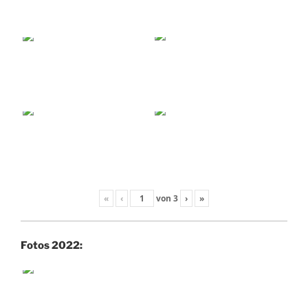
«
‹
von
3
›
»
Fotos 2022: