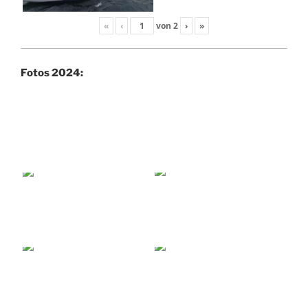
«
‹
von
2
›
»
Fotos 2024: