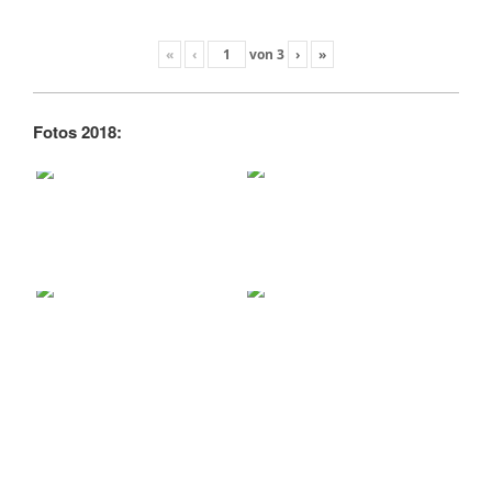
«
‹
von
3
›
»
Fotos 2018: