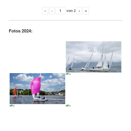
«
‹
von
2
›
»
Fotos 2024: