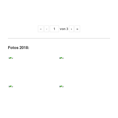
«
‹
von
3
›
»
Fotos 2018: