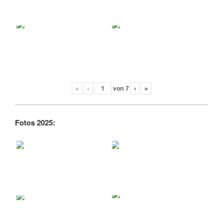
«
‹
von
7
›
»
Fotos 2025: