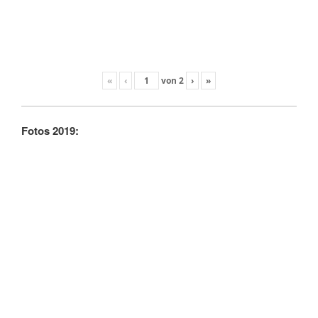
«
‹
von
2
›
»
Fotos 2019: