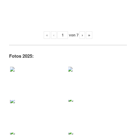
«
‹
von
7
›
»
Fotos 2025: