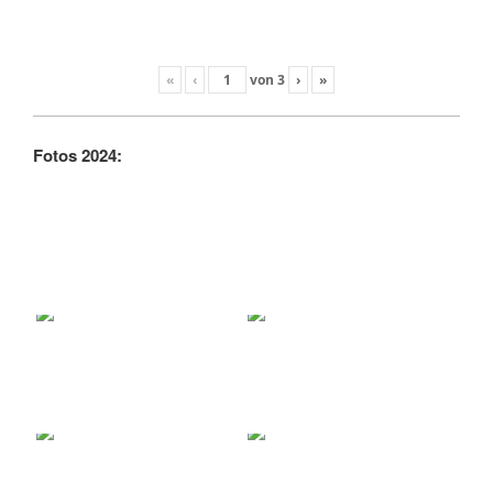
«
‹
von
3
›
»
Fotos 2024: