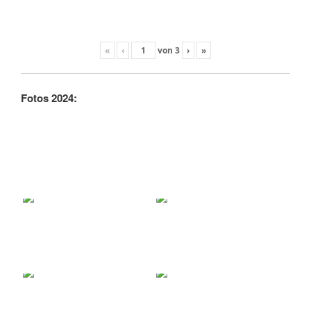
«
‹
von
3
›
»
Fotos 2024: