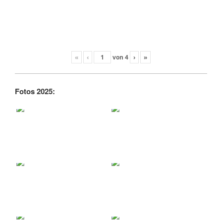
«
‹
von
4
›
»
Fotos 2025: