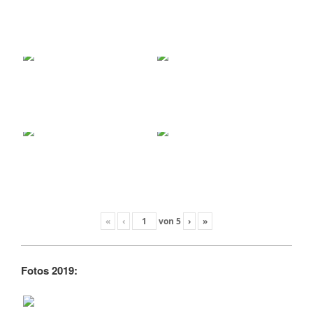
«
‹
von
5
›
»
Fotos 2019: