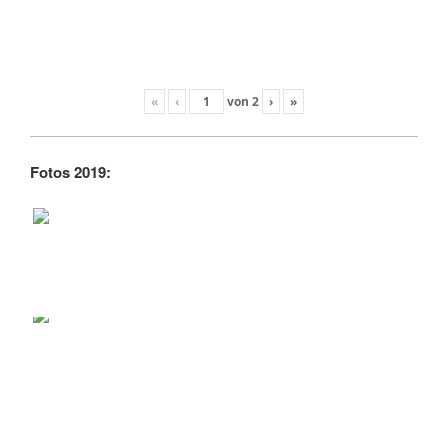
«
‹
von
2
›
»
Fotos 2019: