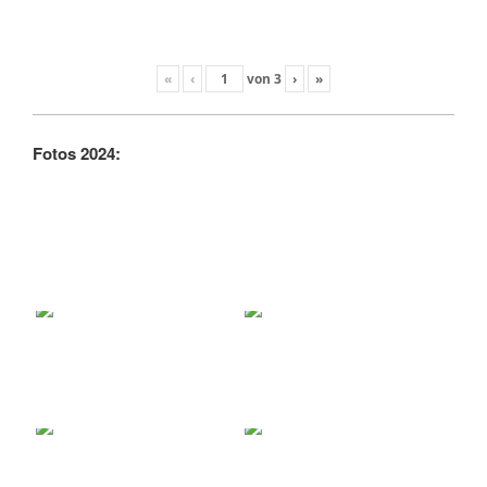
«
‹
von
3
›
»
Fotos 2024: