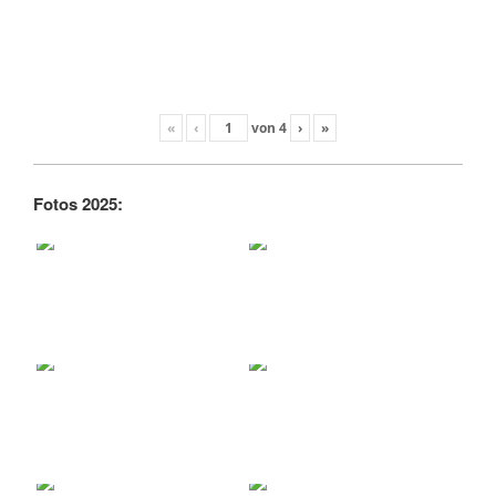
«
‹
von
4
›
»
Fotos 2025: