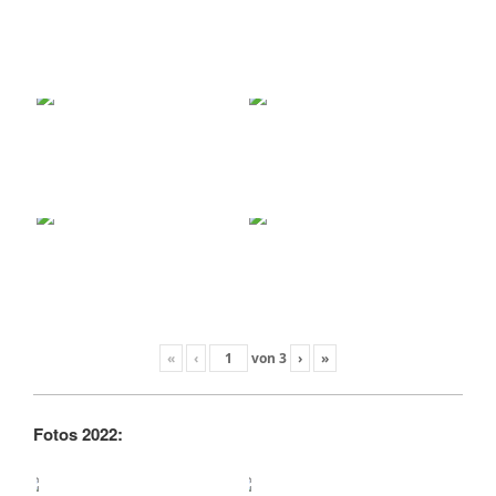
«
‹
von
3
›
»
Fotos 2022: