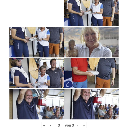
«
‹
von
3
›
»