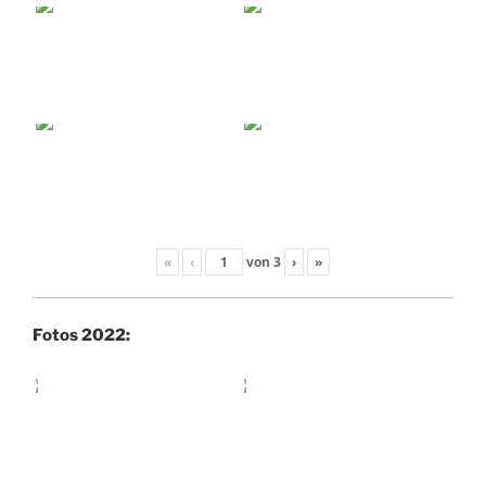
«
‹
von
3
›
»
Fotos 2022: