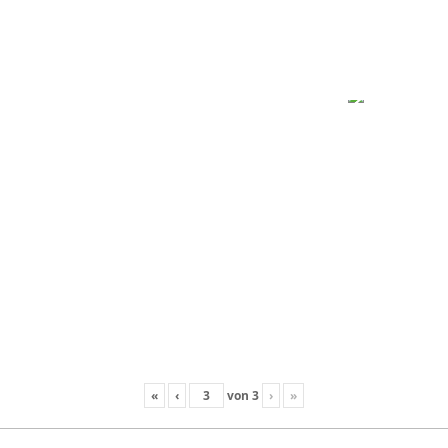
«
‹
von
3
›
»