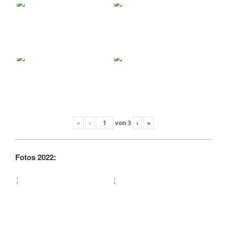
«
‹
von
3
›
»
Fotos 2022: