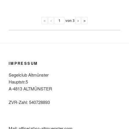
«
‹
von
3
›
»
IMPRESSUM
Segelclub Altmünster
Hauptstr.5
A-4813 ALTMÜNSTER
ZVR-Zahl: 540728893
Mail: office(at)sc-altmuenster.com