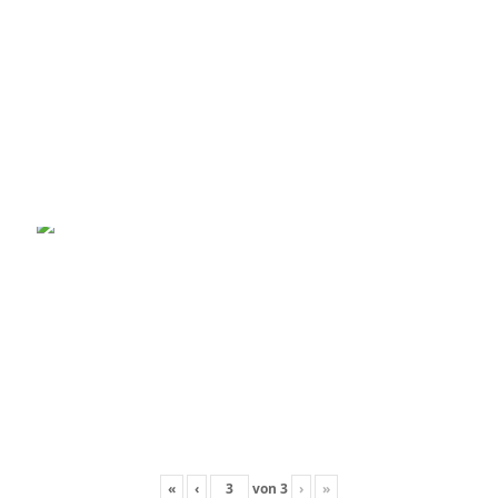
«
‹
von
3
›
»