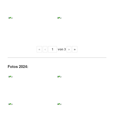
«
‹
von
3
›
»
Fotos 2024: