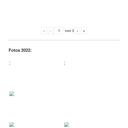
«
‹
von
3
›
»
Fotos 2022: