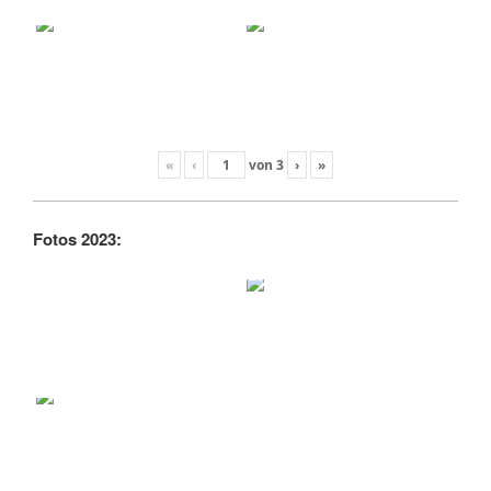
«
‹
von
3
›
»
Fotos 2023: