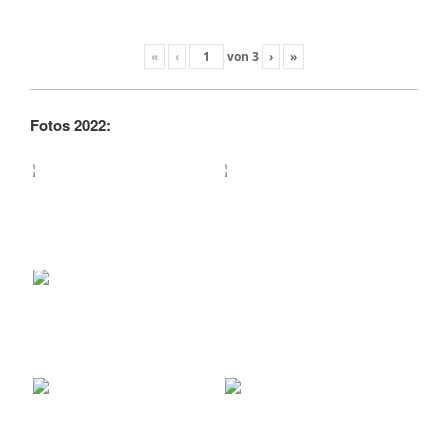
«
‹
von
3
›
»
Fotos 2022: