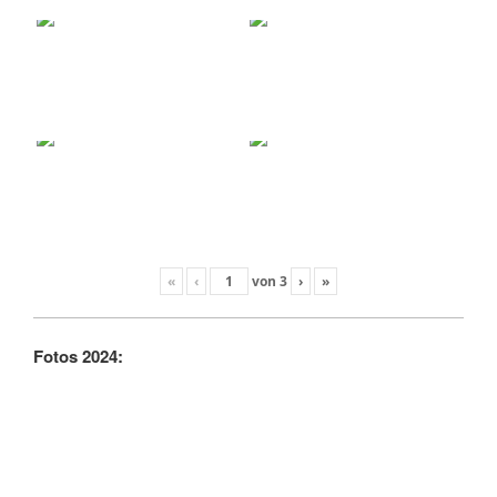
«
‹
von
3
›
»
Fotos 2024: