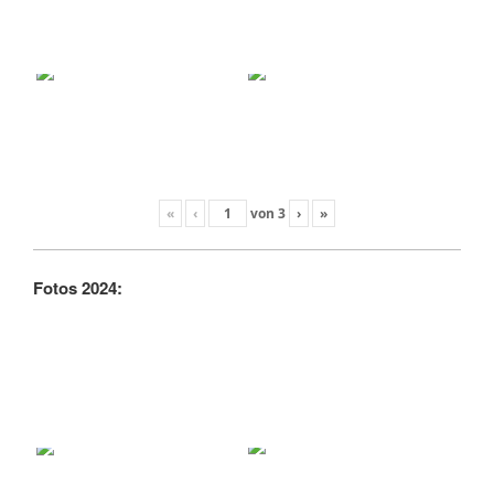
«
‹
von
3
›
»
Fotos 2024: