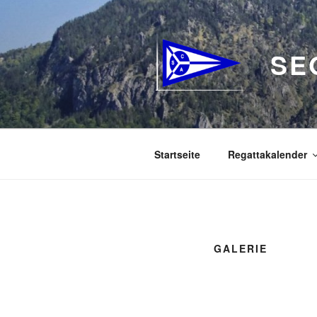
Zum
Inhalt
springen
SE
Startseite
Regattakalender
GALERIE