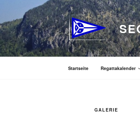
Zum
Inhalt
springen
SE
Startseite
Regattakalender
GALERIE