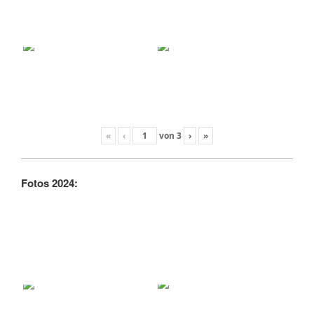
«
‹
von
3
›
»
Fotos 2024: