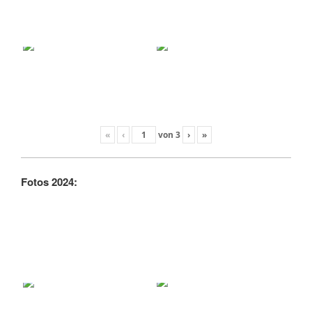
«
‹
von
3
›
»
Fotos 2024: