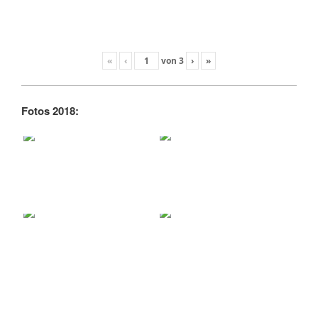
«
‹
von
3
›
»
Fotos 2018: