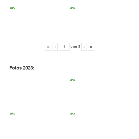
«
‹
von
3
›
»
Fotos 2023: