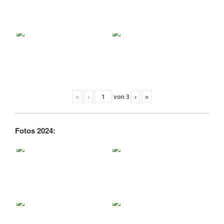
«
‹
von
3
›
»
Fotos 2024: