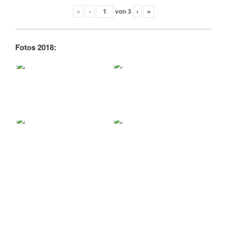
«
‹
von
3
›
»
Fotos 2018: