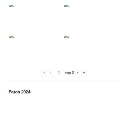
«
‹
von
3
›
»
Fotos 2024: