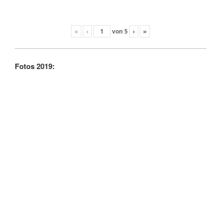
«
‹
von
5
›
»
Fotos 2019: