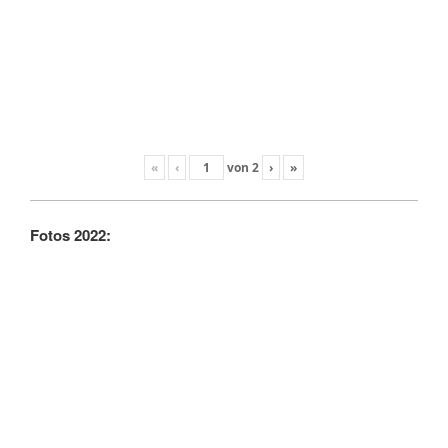
«
‹
von
2
›
»
Fotos 2022: