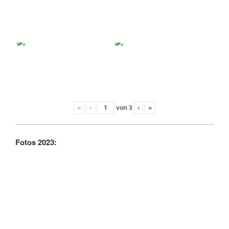
«
‹
von
3
›
»
Fotos 2023: