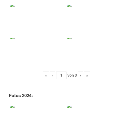
«
‹
von
3
›
»
Fotos 2024: