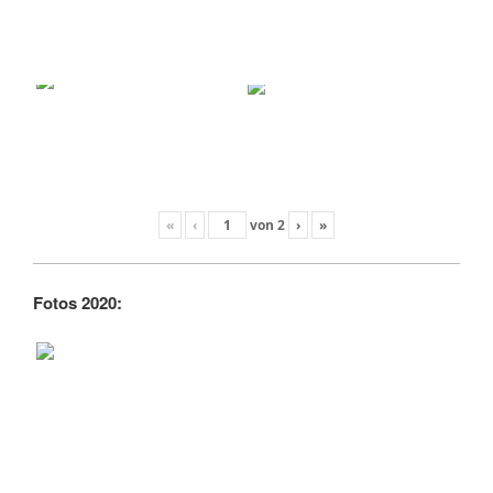
«
‹
von
2
›
»
Fotos 2020: