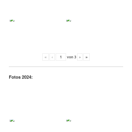
«
‹
von
3
›
»
Fotos 2024: