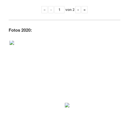
«
‹
von
2
›
»
Fotos 2020: