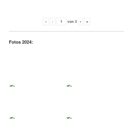
«
‹
von
3
›
»
Fotos 2024: