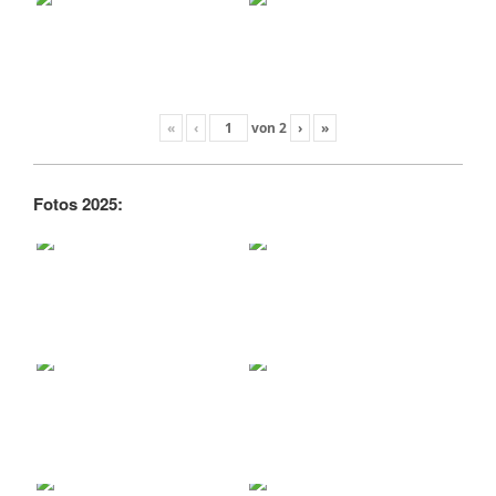
«
‹
von
2
›
»
Fotos 2025: