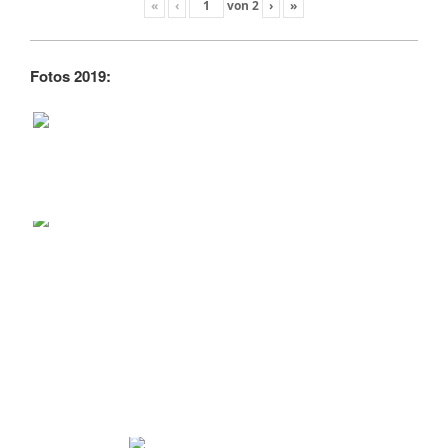
«
‹
von
2
›
»
Fotos 2019: