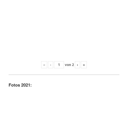
«
‹
von
2
›
»
Fotos 2021: