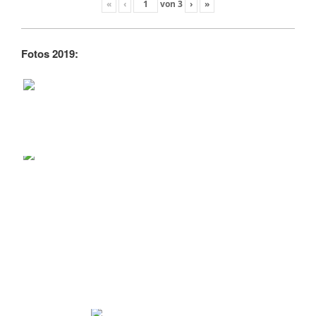
«
‹
von
3
›
»
Fotos 2019: