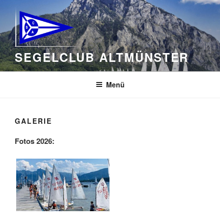
Zum
Inhalt
springen
SEGELCLUB ALTMÜNSTER
Menü
GALERIE
Fotos 2026: