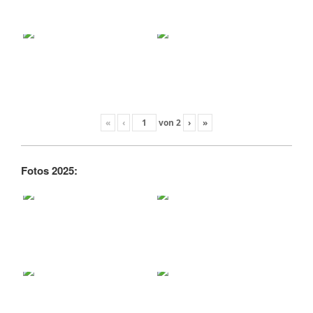
«
‹
von
2
›
»
Fotos 2025: