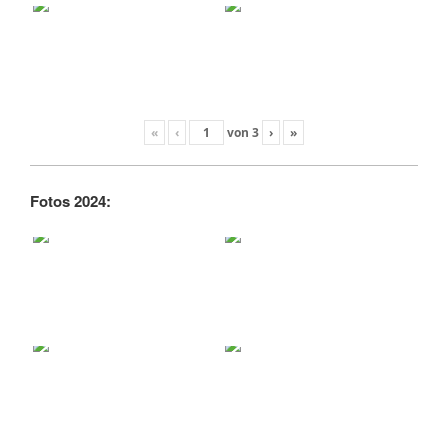
«
‹
von
3
›
»
Fotos 2024: