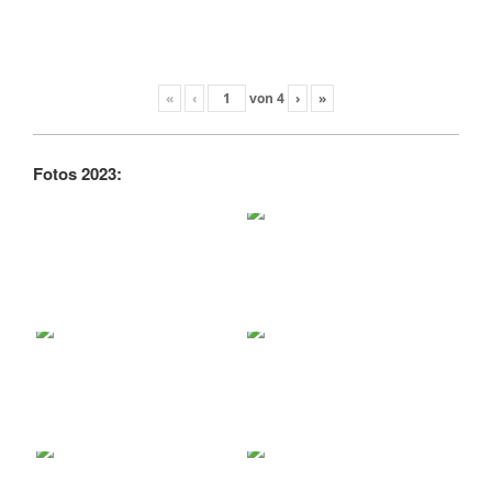
«
‹
von
4
›
»
Fotos 2023: