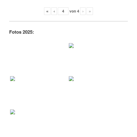
«
‹
von
4
›
»
Fotos 2025: