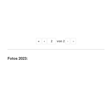
«
‹
von
2
›
»
Fotos 2023: