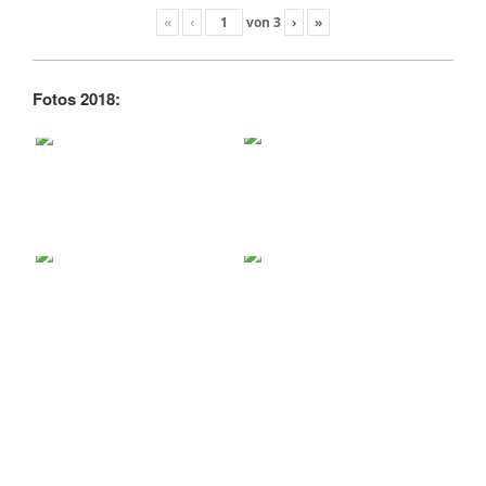
«
‹
von
3
›
»
Fotos 2018: