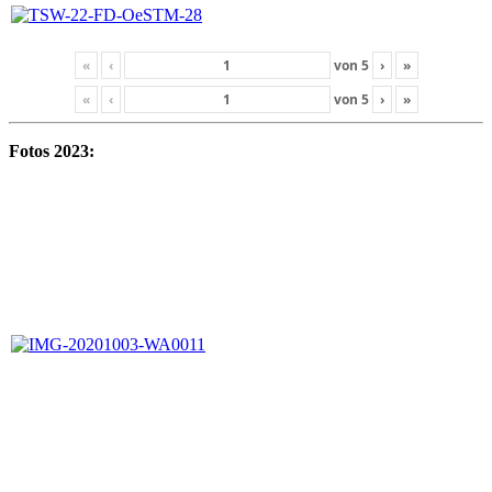
«
‹
von
5
›
»
«
‹
von
5
›
»
Fotos 2023: