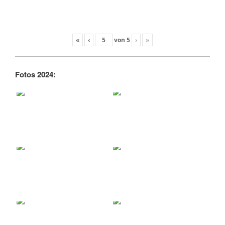
«
‹
von
5
›
»
Fotos 2024: