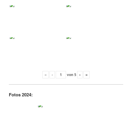
«
‹
von
5
›
»
Fotos 2024: