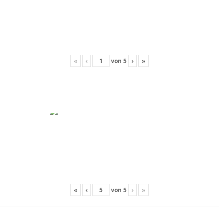
«
‹
von
5
›
»
«
‹
von
5
›
»