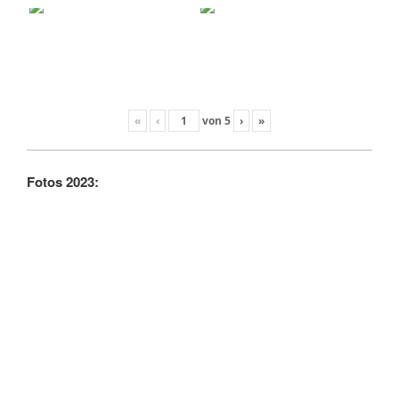
«
‹
von
5
›
»
Fotos 2023: