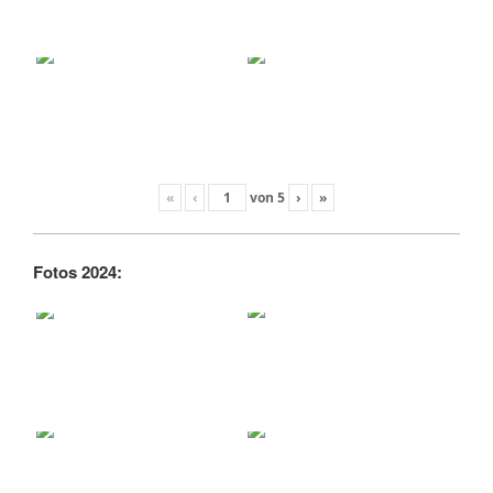
«
‹
von
5
›
»
Fotos 2024: