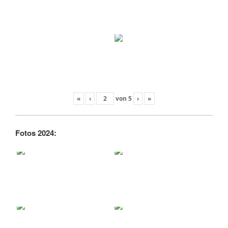
«
‹
von
5
›
»
Fotos 2024: