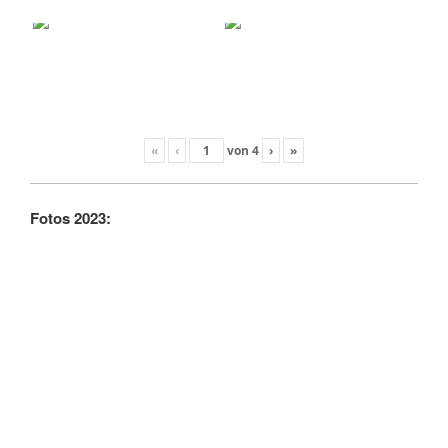
«
‹
von
4
›
»
Fotos 2023: