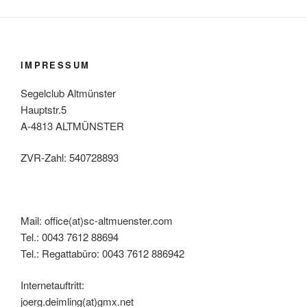
IMPRESSUM
Segelclub Altmünster
Hauptstr.5
A-4813 ALTMÜNSTER
ZVR-Zahl: 540728893
Mail: office(at)sc-altmuenster.com
Tel.: 0043 7612 88694
Tel.: Regattabüro: 0043 7612 886942
Internetauftritt:
joerg.deimling(at)gmx.net