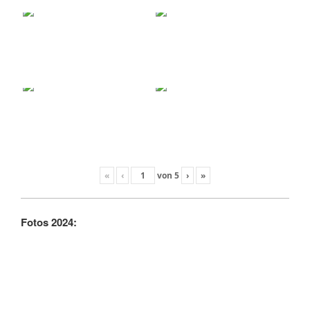
«
‹
von
5
›
»
Fotos 2024: