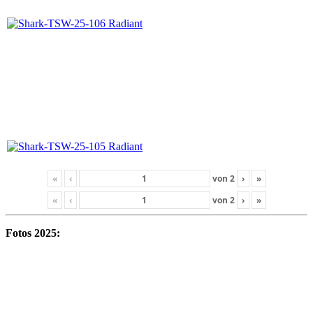
«
‹
von
2
›
»
«
‹
von
2
›
»
Fotos 2025: