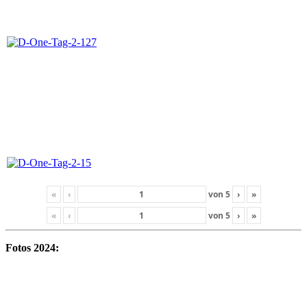
«
‹
von
5
›
»
«
‹
von
5
›
»
Fotos 2024: