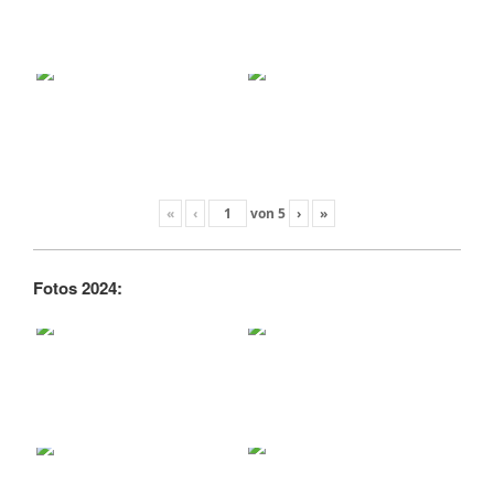
«
‹
von
5
›
»
Fotos 2024: