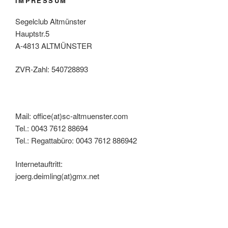
IMPRESSUM
Segelclub Altmünster
Hauptstr.5
A-4813 ALTMÜNSTER
ZVR-Zahl: 540728893
Mail: office(at)sc-altmuenster.com
Tel.: 0043 7612 88694
Tel.: Regattabüro: 0043 7612 886942
Internetauftritt:
joerg.deimling(at)gmx.net