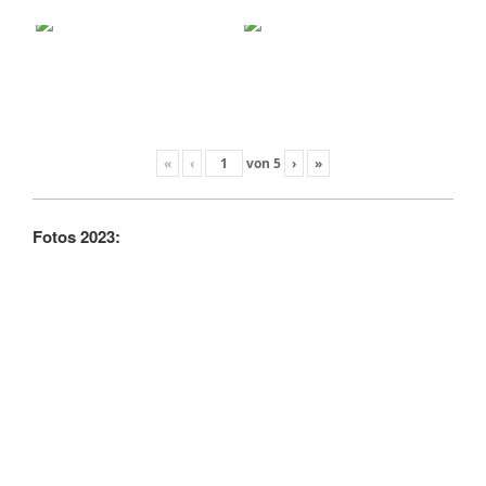
«
‹
von
5
›
»
Fotos 2023: