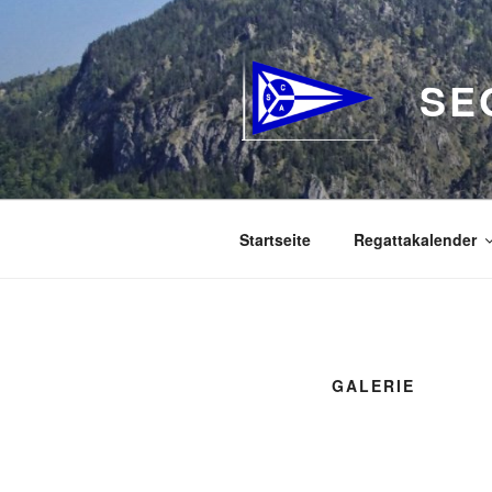
Zum
Inhalt
springen
SE
Startseite
Regattakalender
GALERIE