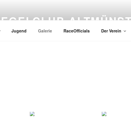
SEGELCLUB ALTMÜNS
Jugend
Galerie
RaceOfficials
Der Verein