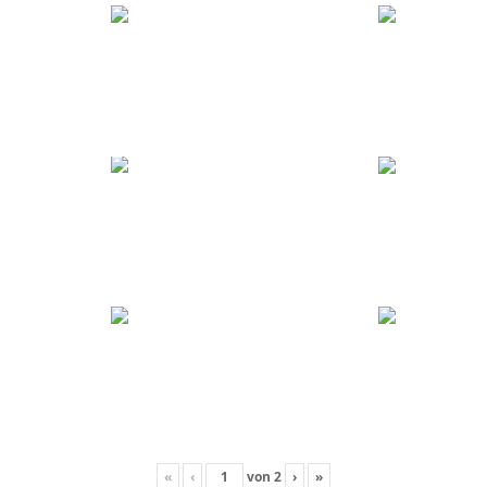
«
‹
von
2
›
»