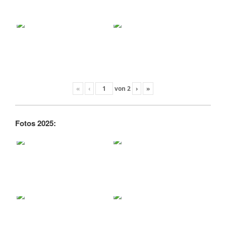
«
‹
von
2
›
»
Fotos 2025: