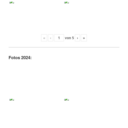
«
‹
von
5
›
»
Fotos 2024: