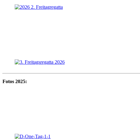
Fotos 2025: