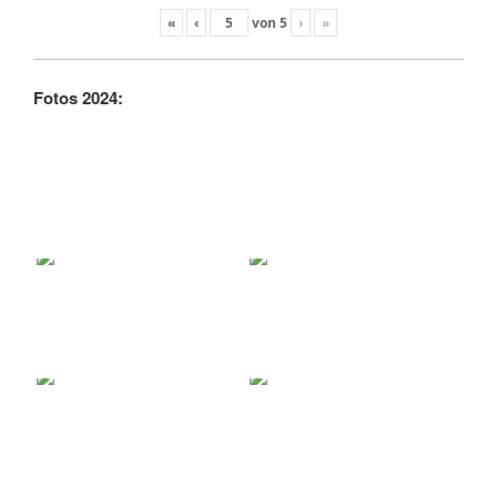
«
‹
von
5
›
»
Fotos 2024: