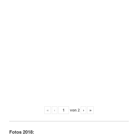
«
‹
von
2
›
»
Fotos 2018: