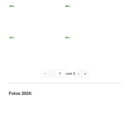
«
‹
von
5
›
»
Fotos 2024: