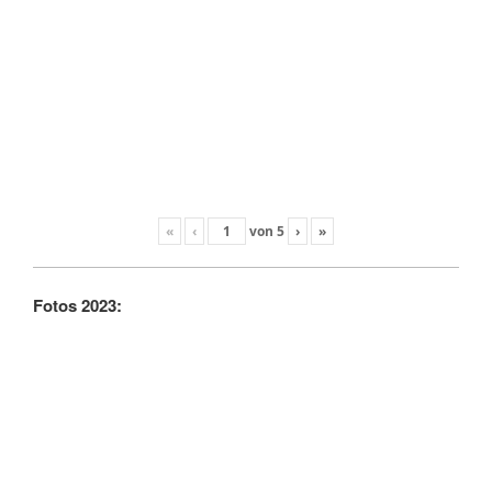
«
‹
von
5
›
»
Fotos 2023: