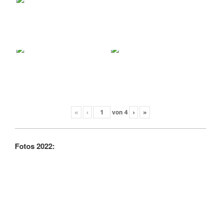
«
‹
von
4
›
»
Fotos 2022: