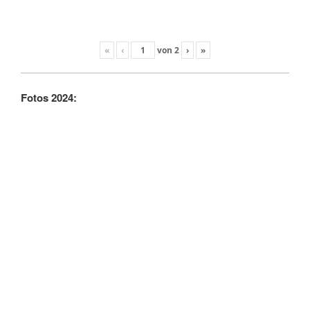
«
‹
von
2
›
»
Fotos 2024: