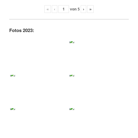
«
‹
von
5
›
»
Fotos 2023: