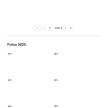
«
‹
von
2
›
»
Fotos 2025: