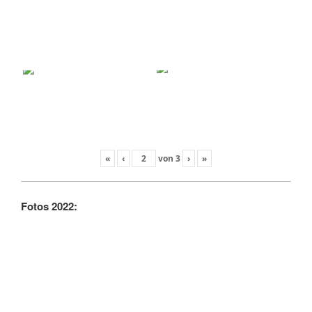
«
‹
von
3
›
»
Fotos 2022: