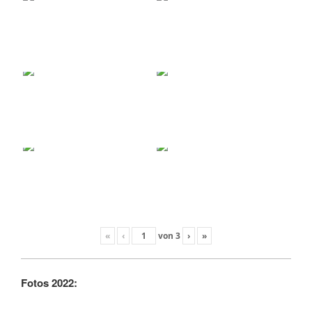
«
‹
von
3
›
»
Fotos 2022: