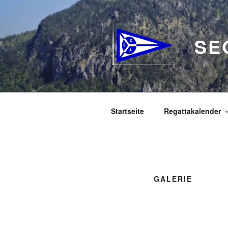
Zum
Inhalt
springen
SE
Startseite
Regattakalender
GALERIE